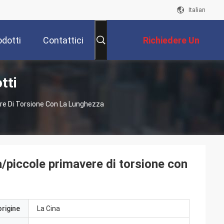
Italian
odotti
Contattici
Richiedere Un
tti
Preventivo
ere Di Torsione Con La Lunghezza
a/piccole primavere di torsione con
origine
La Cina