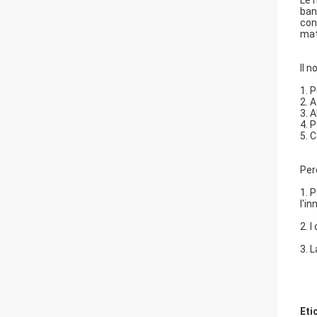
Le 
ban
con
mat
Il n
1. 
2. 
3. 
4. 
5. 
Per
1. 
l'i
2. I
3. 
Eti