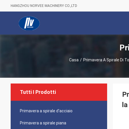
HANGZHOU NORVEE MACHINERY CO.,LTD
Pr
Casa
/
Primavera A Spirale Di T
Tutti I Prodotti
Pr
la
Primavera a spirale d'acciaio
Primavera a spirale piana