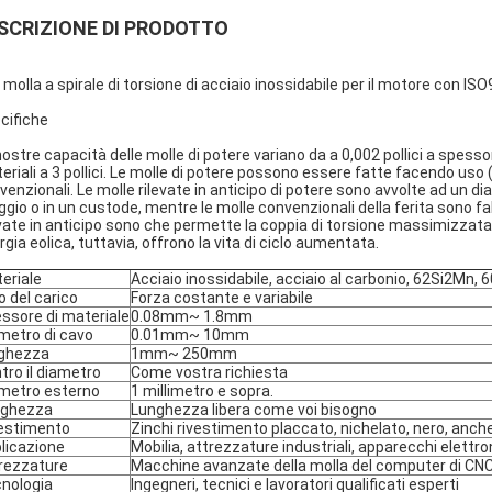
SCRIZIONE DI PRODOTTO
 molla a spirale di torsione di acciaio inossidabile per il motore con IS
cifiche
nostre capacità delle molle di potere variano da a 0,002 pollici a spessore
eriali a 3 pollici. Le molle di potere possono essere fatte facendo uso (d
venzionali. Le molle rilevate in anticipo di potere sono avvolte ad un di
oggio o in un custode, mentre le molle convenzionali della ferita sono fab
evate in anticipo sono che permette la coppia di torsione massimizzata 
rgia eolica, tuttavia, offrono la vita di ciclo aumentata.
eriale
Acciaio inossidabile, acciaio al carbonio, 62Si2Mn,
o del carico
Forza costante e variabile
ssore di materiale
0.08mm~ 1.8mm
metro di cavo
0.01mm~ 10mm
ghezza
1mm~ 250mm
tro il diametro
Come vostra richiesta
metro esterno
1 millimetro e sopra.
nghezza
Lunghezza libera come voi bisogno
estimento
Zinchi rivestimento placcato, nichelato, nero, anch
licazione
Mobilia, attrezzature industriali, apparecchi elettro
rezzature
Macchine avanzate della molla del computer di CNC 
nologia
Ingegneri, tecnici e lavoratori qualificati esperti