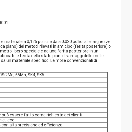
O9001
 materiale a 0,125 pollici e da a 0,030 pollici alle larghezze
a piano) dei metodi rilevati in anticipo (ferita posteriore) o
ametro libero speciale e ad una ferita posteriore in un
bricate e ferita nello stato piano. I vantaggi delle molle
da un materiale specifico. Le molle convenzionali di
 60Si2Mn, 65Mn, SK4, SK5
e può essere fatto come richiesta dei clienti
nici, ecc
con alta precisione ed efficienza