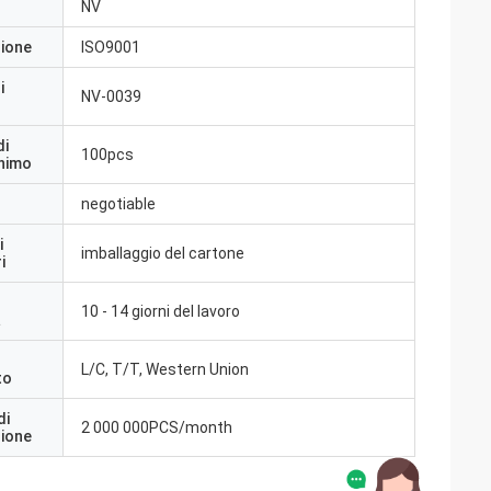
NV
zione
ISO9001
i
NV-0039
di
100pcs
inimo
negotiable
i
imballaggio del cartone
i
10 - 14 giorni del lavoro
a
L/C, T/T, Western Union
to
di
2 000 000PCS/month
zione