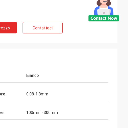
Prezzo
Contattaci
la Russia
ù di 10 anni,
spingitoio del
re molto la buona
di tempo.
Bianco
ore
0.08-1.8mm
ze
100mm - 300mm