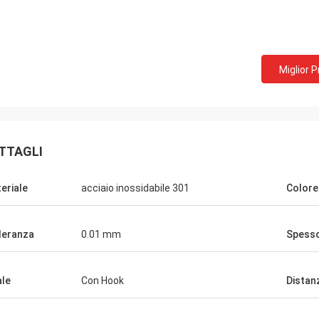
Miglior 
Bill da U.S.A.
David Smith dal
amo le molle di estensione materiali
cooperiamo con Norvee pi
ica da Norvee dal 2005, non c' è mai
ordiniamo le molle dello 
ma di qualità ed ordiniamo da loro
tabacco e possono forni
TTAGLI
uamente fino ad ora.
qualità, nella consegna 
eriale
acciaio inossidabile 301
Colore
leranza
0.01 mm
Spess
ale
Con Hook
Distan