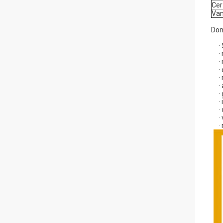
Cer
Van
Dom
·
·
·
·
·
·
·
·
·
·
·