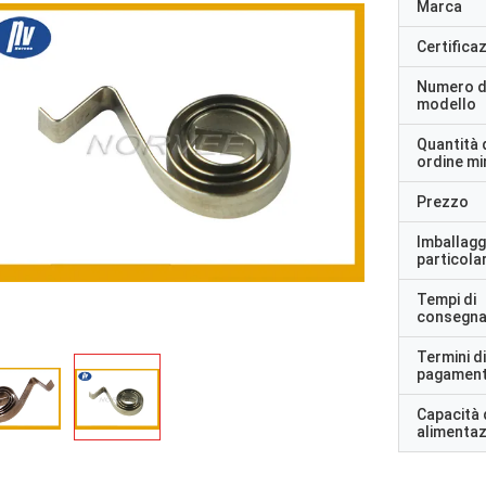
Marca
Certifica
Numero d
modello
Quantità 
ordine m
Prezzo
Imballagg
particolar
Tempi di
consegn
Termini di
pagamen
Capacità 
alimenta