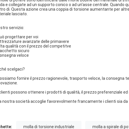
molle di potere sono identificate dalle molte bobine del materiale di str
da e collegate ad un supporto conico o ad un'asse centrale. Quando que
tro di. Questa azione crea una coppia di torsione aumentante per altret
eriale lasciato.
ostro servizio:
Può progettare per voi
Attrezzature avanzate delle primavere
Alta qualità con il prezzo del competitve
Pacchetto sicuro
Consegna veloce
ché scelgaci?
Possiamo fornire il prezzo ragionevole, trasporto veloce, la consegna 
nnovazione.
 clienti possono ottenere i prodotti di qualità, il prezzo preferenziale ed
La nostra società accoglie favorevolmente francamente i clienti sia da
chette:
molla di torsione industriale
molla a spirale di p