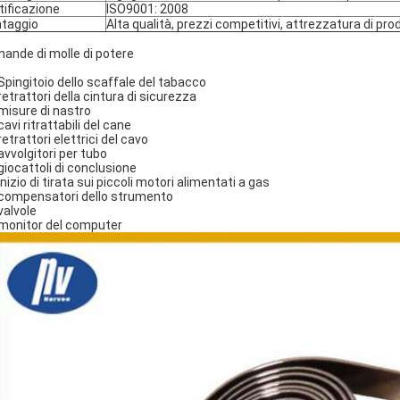
tificazione
ISO9001: 2008
taggio
Alta qualità, prezzi competitivi, attrezzatura di 
ande di molle di potere
 Spingitoio dello scaffale del tabacco
 retrattori della cintura di sicurezza
 misure di nastro
 cavi ritrattabili del cane
 retrattori elettrici del cavo
 avvolgitori per tubo
 giocattoli di conclusione
 inizio di tirata sui piccoli motori alimentati a gas
 compensatori dello strumento
 valvole
 monitor del computer