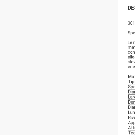
DE
301
Spe
Le 
mat
con
all
ril
ene
Mat
Tip
Spe
Dia
Lar
Den
Dia
Lu
Riv
App
Att
Tec