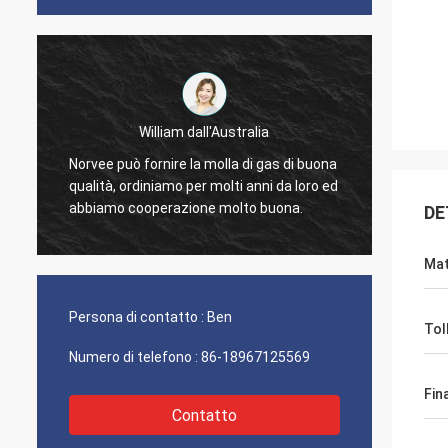
William dall'Australia
ordini
Norvee può fornire la molla di gas di buona
di mus
qualità, ordiniamo per molti anni da loro ed
a
proble
abbiamo cooperazione molto buona.
DE
contin
Mat
Persona di contatto :
Ben
Tol
Numero di telefono :
86-18967125569
Fin
Contatto