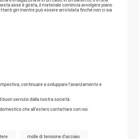
iscia immagazzinate in un caso, in un barilotto, o in una
sta asse è girata, il materiale comincia avvolgere piano
tanti giri mentre può essere arrotolata finché non ci sia
tempestiva, continuare a sviluppare l'avanzamento e
 il buon servizio dalla nostra società.
 domestico che all'estero contattare con noi.
otere
molle di tensione d'acciaio