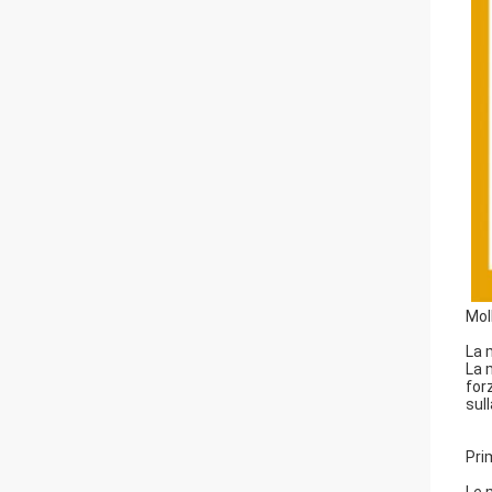
Mol
La 
La 
for
sul
Pri