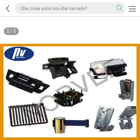
2
/
2