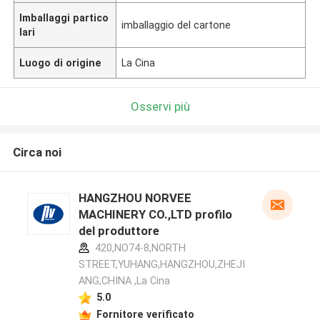
Imballaggi partico
imballaggio del cartone
lari
Luogo di origine
La Cina
Osservi più
Circa noi
HANGZHOU NORVEE
MACHINERY CO.,LTD profilo
del produttore
420,NO74-8,NORTH
STREET,YUHANG,HANGZHOU,ZHEJI
ANG,CHINA ,La Cina
5.0
Fornitore verificato