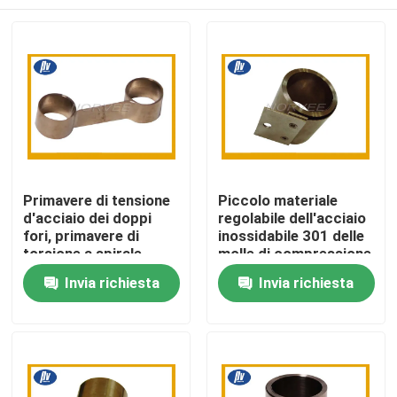
Primavere di tensione
Piccolo materiale
d'acciaio dei doppi
regolabile dell'acciaio
fori, primavere di
inossidabile 301 delle
torsione a spirale
molle di compressione
piane per il motore
per il motore
Casa
Invia richiesta
Invia richiesta
Prodotti
Circa noi