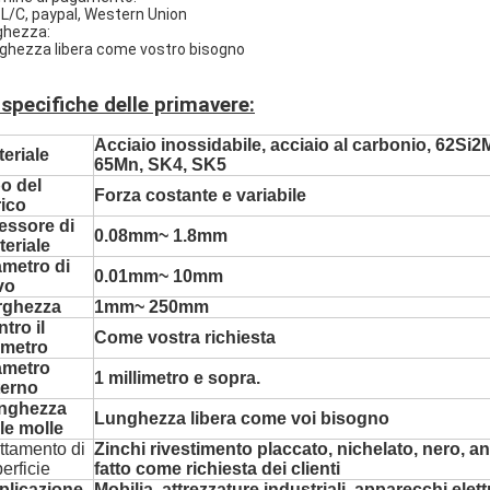
 L/C, paypal, Western Union
ghezza:
ghezza libera come vostro bisogno
 specifiche delle primavere:
Acciaio inossidabile, acciaio al carbonio, 62Si
eriale
65Mn, SK4, SK5
o del
Forza costante e variabile
rico
essore di
0.08mm~ 1.8mm
eriale
ametro di
0.01mm~ 10mm
vo
rghezza
1mm~ 250mm
tro il
Come vostra richiesta
ametro
ametro
1 millimetro e sopra.
terno
nghezza
Lunghezza libera come voi bisogno
le molle
ttamento di
Zinchi rivestimento placcato, nichelato, nero, 
erficie
fatto come richiesta dei clienti
plicazione
Mobilia, attrezzature industriali, apparecchi elett