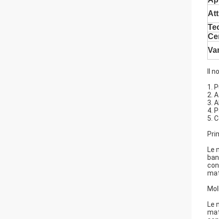
Att
Te
Cer
Va
Il n
1. 
2. 
3. 
4. 
5. 
Pri
Le 
ban
con
mat
Mol
Le 
mat