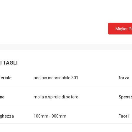
Miglior 
Bill da U.S.A.
David Smith dal
amo le molle di estensione materiali
cooperiamo con Norvee pi
ica da Norvee dal 2005, non c' è mai
ordiniamo le molle dello 
ma di qualità ed ordiniamo da loro
tabacco e possono forni
TTAGLI
uamente fino ad ora.
qualità, nella consegna 
eriale
acciaio inossidabile 301
forza
me
molla a spirale di potere
Spess
ghezza
100mm - 900mm
Fuori