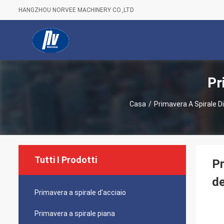
HANGZHOU NORVEE MACHINERY CO.,LTD
Pr
Casa
/
Primavera A Spirale D
Tutti I Prodotti
Pr
de
Primavera a spirale d'acciaio
Primavera a spirale piana