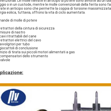
venzionali. Le molle rilevate in anticipo di potere sono avvolte ad un di
oggio o in un custode, mentre le molle convenzionali della ferita sono fab
evate in anticipo sono che permette la coppia di torsione massimizzata 
rgia eolica, tuttavia, offrono la vita di ciclo aumentata.
ande di molle di potere
 retrattori della cintura di sicurezza
 misure di nastro
 cavi ritrattabili del cane
 retrattori elettrici del cavo
 avvolgitori per tubo
 giocattoli di conclusione
 inizio di tirata sui piccoli motori alimentati a gas
 compensatori dello strumento
 valvole
plicazione: