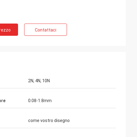
Prezzo
Contattaci
la Russia
ù di 10 anni,
spingitoio del
re molto la buona
di tempo.
2N, 4N, 10N
ore
0.08-1.8mm
come vostro disegno