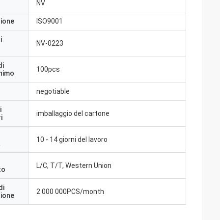
NV
zione
ISO9001
i
NV-0223
di
100pcs
inimo
negotiable
i
imballaggio del cartone
i
10 - 14 giorni del lavoro
a
L/C, T/T, Western Union
to
di
2 000 000PCS/month
zione