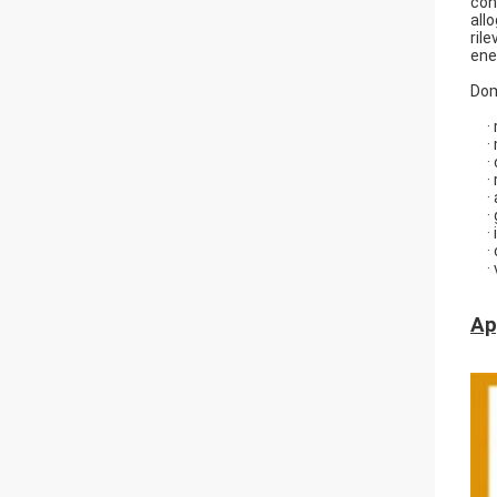
con
all
ril
ene
Dom
·
·
·
·
·
·
·
·
·
Ap