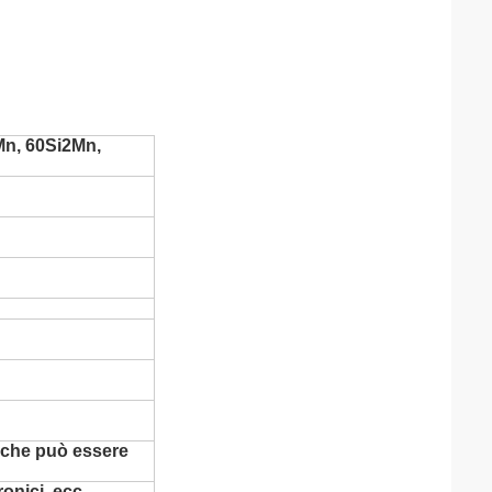
2Mn, 60Si2Mn,
anche può essere
ronici, ecc