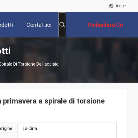
Italian
odotti
Contattici
Richiedere Un
tti
Preventivo
pirale Di Torsione Dell'acciaio
 primavera a spirale di torsione
origine
La Cina