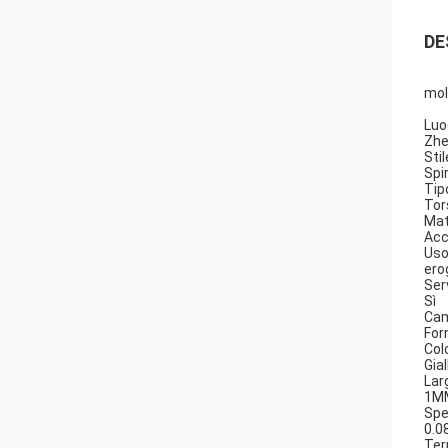
DE
mol
Luo
Zhe
Stil
Spi
Tip
Tor
Mat
Acc
Uso
ero
Ser
Sì
Cam
For
Colo
Gia
Lar
1M
Spe
0.
Ter