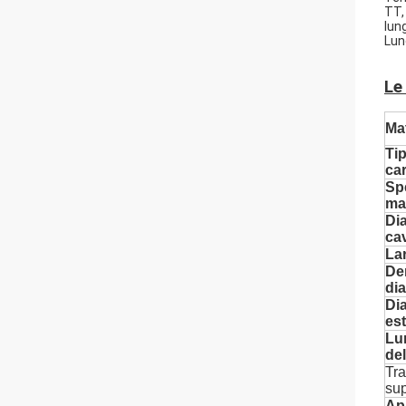
TT,
lun
Lun
Le
Mat
Tip
ca
Sp
mat
Di
ca
La
Den
di
Di
es
Lu
del
Tra
sup
Ap