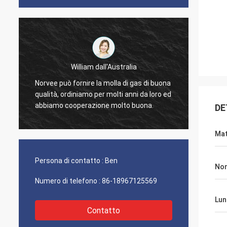
William dall'Australia
ordini
Norvee può fornire la molla di gas di buona
di mus
qualità, ordiniamo per molti anni da loro ed
a
proble
abbiamo cooperazione molto buona.
DE
contin
Mat
Persona di contatto :
Ben
No
Numero di telefono :
86-18967125569
Lun
Contatto