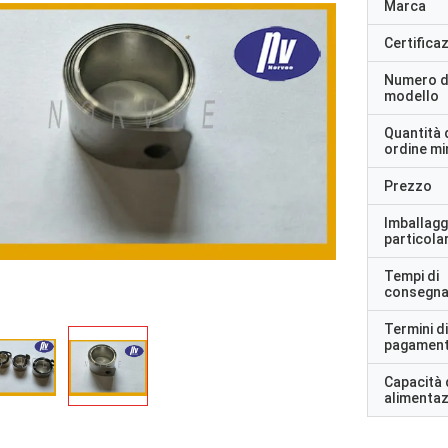
Marca
Certifica
Numero d
modello
Quantità 
ordine m
Prezzo
Imballagg
particolar
Tempi di
consegn
Termini di
pagamen
Capacità 
alimenta