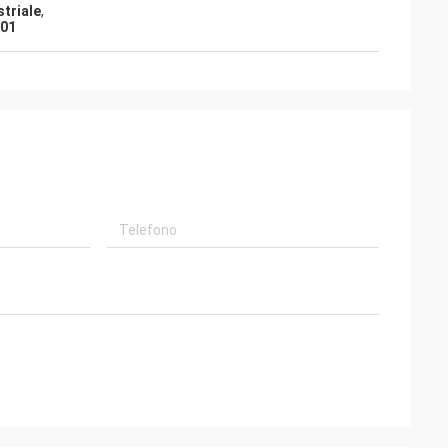
striale
,
301