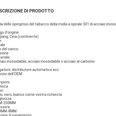
SCRIZIONE DI PRODOTTO
la dello spingitoio del tabacco della molla a spirale 301 di acciaio inoss
go d'origine:
jiang, Cina (continente)
e:
rale
o del carico:
sione
eriale:
iaio inossidabile, acciaio inossidabile o acciaio al carbonio
:
gatore, distributore automatico ecc.
vizio dell'OEM:
pioni:
nisca
ri:
llo, nero, bianco come vostra richiesta
ghezza:
M-250MM
ssore:
08MM-8MM
mine di pagamento: