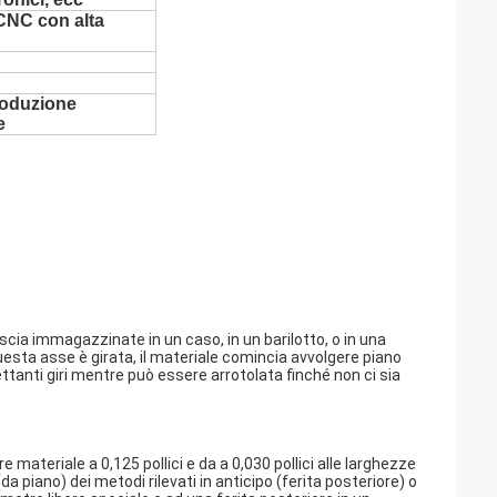
CNC con alta
produzione
e
iscia immagazzinate in un caso, in un barilotto, o in una
sta asse è girata, il materiale comincia avvolgere piano
tanti giri mentre può essere arrotolata finché non ci sia
 materiale a 0,125 pollici e da a 0,030 pollici alle larghezze
a piano) dei metodi rilevati in anticipo (ferita posteriore) o