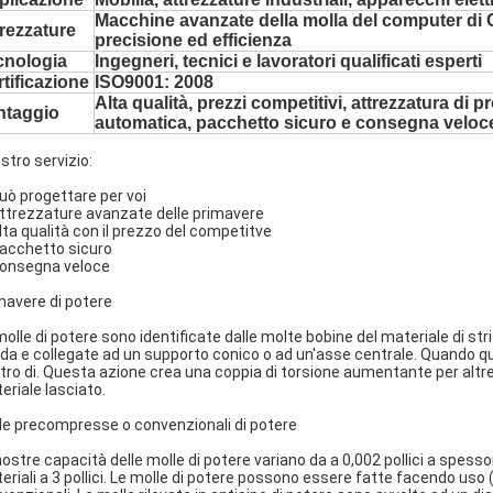
Macchine avanzate della molla del computer di 
rezzature
precisione ed efficienza
cnologia
Ingegneri, tecnici e lavoratori qualificati esperti
tificazione
ISO9001: 2008
Alta qualità, prezzi competitivi, attrezzatura di 
ntaggio
automatica, pacchetto sicuro e consegna veloc
ostro servizio:
Può progettare per voi
Attrezzature avanzate delle primavere
Alta qualità con il prezzo del competitve
Pacchetto sicuro
Consegna veloce
mavere di potere
molle di potere sono identificate dalle molte bobine del materiale di str
da e collegate ad un supporto conico o ad un'asse centrale. Quando que
tro di. Questa azione crea una coppia di torsione aumentante per altret
eriale lasciato.
le precompresse o convenzionali di potere
nostre capacità delle molle di potere variano da a 0,002 pollici a spessore
eriali a 3 pollici. Le molle di potere possono essere fatte facendo uso (d