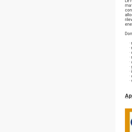
Le 
mat
con
all
ril
ene
Dom
·
·
·
·
·
·
·
·
·
Ap