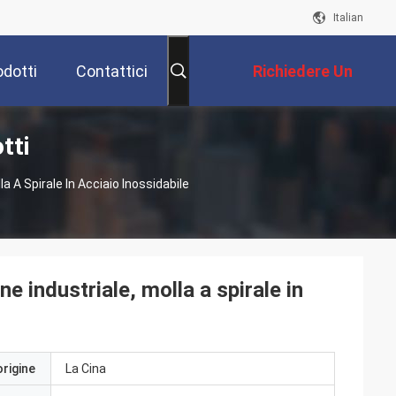
Italian
odotti
Contattici
Richiedere Un
tti
Preventivo
a A Spirale In Acciaio Inossidabile
e industriale, molla a spirale in
origine
La Cina