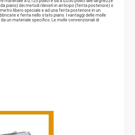
 materiale a 0,125 pollici e da a 0,030 pollici alle larghezze
a piano) dei metodi rilevati in anticipo (ferita posteriore) o
ametro libero speciale e ad una ferita posteriore in un
bricate e ferita nello stato piano. I vantaggi delle molle
da un materiale specifico. Le molle convenzionali di