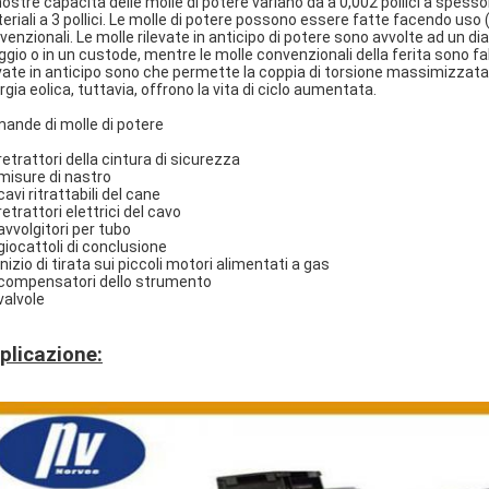
nostre capacità delle molle di potere variano da a 0,002 pollici a spessore
eriali a 3 pollici. Le molle di potere possono essere fatte facendo uso (d
venzionali. Le molle rilevate in anticipo di potere sono avvolte ad un di
oggio o in un custode, mentre le molle convenzionali della ferita sono fab
evate in anticipo sono che permette la coppia di torsione massimizzata 
rgia eolica, tuttavia, offrono la vita di ciclo aumentata.
ande di molle di potere
 retrattori della cintura di sicurezza
 misure di nastro
 cavi ritrattabili del cane
 retrattori elettrici del cavo
 avvolgitori per tubo
 giocattoli di conclusione
 inizio di tirata sui piccoli motori alimentati a gas
 compensatori dello strumento
 valvole
plicazione: