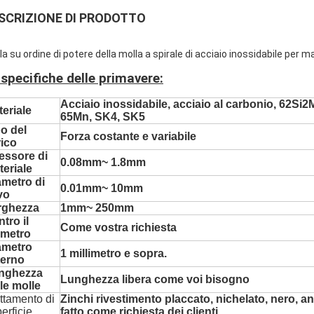
SCRIZIONE DI PRODOTTO
la su ordine di potere della molla a spirale di acciaio inossidabile per 
 specifiche delle primavere:
Acciaio inossidabile, acciaio al carbonio, 62Si
eriale
65Mn, SK4, SK5
o del
Forza costante e variabile
rico
essore di
0.08mm~ 1.8mm
eriale
ametro di
0.01mm~ 10mm
vo
rghezza
1mm~ 250mm
tro il
Come vostra richiesta
ametro
ametro
1 millimetro e sopra.
terno
nghezza
Lunghezza libera come voi bisogno
le molle
ttamento di
Zinchi rivestimento placcato, nichelato, nero, 
erficie
fatto come richiesta dei clienti