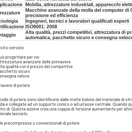
plicazione
Mobilia, attrezzature industriali, apparecchi elett
Macchine avanzate della molla del computer di 
rezzature
precisione ed efficienza
cnologia
Ingegneri, tecnici e lavoratori qualificati esperti
tificazione
ISO9001: 2008
Alta qualità, prezzi competitivi, attrezzatura di 
ntaggio
automatica, pacchetto sicuro e consegna veloc
ostro servizio:
Può progettare per voi
Attrezzature avanzate delle primavere
Alta qualità con il prezzo del competitve
Pacchetto sicuro
Consegna veloce
mavere di potere
molle di potere sono identificate dalle molte bobine del materiale di str
da e collegate ad un supporto conico o ad un'asse centrale. Quando que
tro di. Questa azione crea una coppia di torsione aumentante per altret
eriale lasciato.
le precompresse o convenzionali di potere