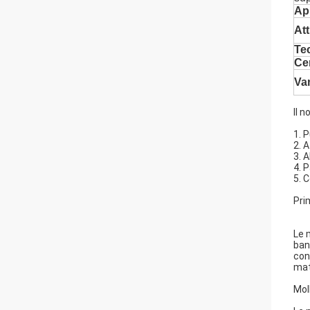
Ap
Att
Te
Cer
Va
Il n
1. 
2. 
3. 
4. 
5. 
Pri
Le 
ban
con
mat
Mol