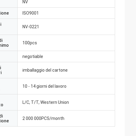
NV
zione
ISO9001
i
NV-0221
di
100pcs
inimo
negotiable
i
imballaggio del cartone
i
10 - 14 giorni del lavoro
a
L/C, T/T, Western Union
to
di
2 000 000PCS/month
zione