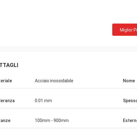
Miglior 
Bill da U.S.A.
David Smith dal
amo le molle di estensione materiali
cooperiamo con Norvee pi
ica da Norvee dal 2005, non c' è mai
ordiniamo le molle dello 
ma di qualità ed ordiniamo da loro
tabacco e possono forni
TTAGLI
uamente fino ad ora.
qualità, nella consegna 
eriale
Acciaio inossidabile
Nome
leranza
0.01 mm
Spess
tanze
100mm - 900mm
Estern