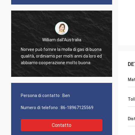
William dall'Australia
ordini
Norvee può fornire la molla di gas di buona
di mus
qualità, ordiniamo per molti anni da loro ed
a
proble
abbiamo cooperazione molto buona.
DE
contin
Mat
Persona di contatto :
Ben
Tol
Numero di telefono :
86-18967125569
Dis
Contatto