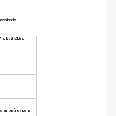
macchinario
2Mn, 60Si2Mn,
anche può essere