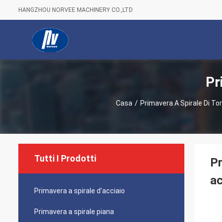
HANGZHOU NORVEE MACHINERY CO.,LTD
Pr
Casa
/
Primavera A Spirale Di To
Tutti I Prodotti
Pr
ac
Primavera a spirale d'acciaio
Primavera a spirale piana