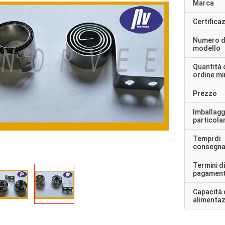
Marca
Certifica
Numero d
modello
Quantità 
ordine m
Prezzo
Imballagg
particolar
Tempi di
consegn
Termini di
pagamen
Capacità 
alimenta