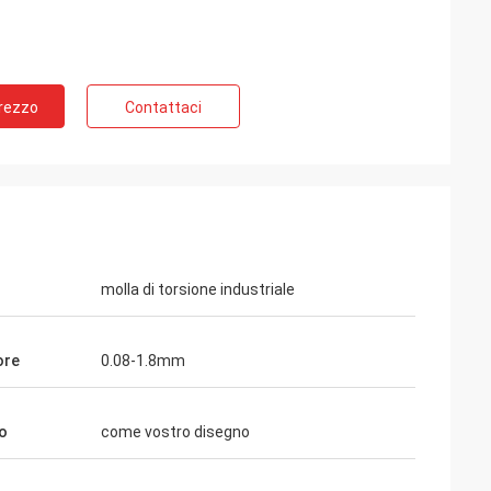
Prezzo
Contattaci
la Russia
ù di 10 anni,
spingitoio del
re molto la buona
di tempo.
molla di torsione industriale
ore
0.08-1.8mm
o
come vostro disegno