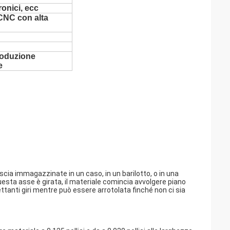
ronici, ecc
CNC con alta
produzione
e
iscia immagazzinate in un caso, in un barilotto, o in una
sta asse è girata, il materiale comincia avvolgere piano
tanti giri mentre può essere arrotolata finché non ci sia