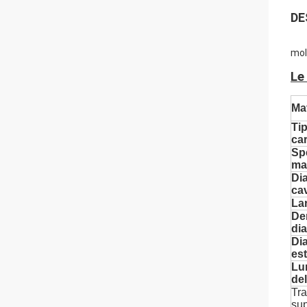
DE
mol
Le
Mat
Tip
ca
Sp
mat
Di
ca
La
Den
di
Di
es
Lu
del
Tra
sup