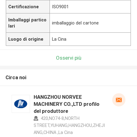
Certificazione
ISO9001
Imballaggi partico
imballaggio del cartone
lari
Luogo di origine
La Cina
Osservi più
Circa noi
HANGZHOU NORVEE
MACHINERY CO.,LTD profilo
del produttore
420,NO74-8,NORTH
STREET,YUHANG,HANGZHOU,ZHEJI
ANG,CHINA ,La Cina