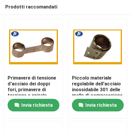
Prodotti raccomandati
Primavere di tensione
Piccolo materiale
d'acciaio dei doppi
regolabile dell'acciaio
fori, primavere di
inossidabile 301 delle
Casa
torsione a spirale
molle di compressione
piane per il motore
per il motore
Invia richiesta
Invia richiesta
Prodotti
Circa noi