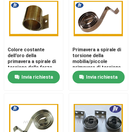
Giro della fabbrica
Controllo di qualità
Colore costante
Primavera a spirale di
Contattici
dell'oro della
torsione della
primavera a spirale di
mobilia/piccole
torsione della forza
primavere di torsione
Richieda una citazione
per gli apparecchi
con la lunghezza libera
Invia richiesta
Invia richiesta
elettronici
Primavera a spirale d'acciaio
Primavera a spirale piana
Primavera a spirale di torsione