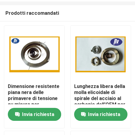
Prodotti raccomandati
Dimensione resistente
Lunghezza libera della
piana nera delle
molla elicoidale di
Casa
primavere di tensione
spirale del acciaio al
su misura per
carbonio dell'OEM per
l'aspirapolvere
l'attrezzatura di
Invia richiesta
Invia richiesta
Prodotti
produzione
automatica
Circa noi