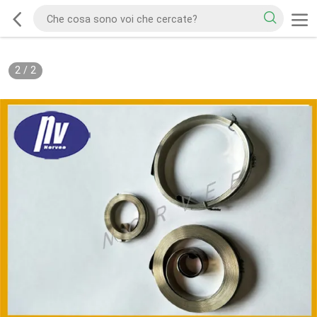
2
/
2