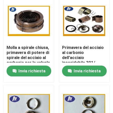
Giro della fabbrica
Controllo di qualità
Contattici
Molla a spirale chiusa,
Primavera del acciaio
primavera di potere di
al carbonio
spirale del acciaio al
dell'acciaio
Richieda una citazione
carbonio per le valvole
inossidabile 301/,
molle elicoidali di
Invia richiesta
Invia richiesta
tensione per industria
Primavera a spirale d'acciaio
Primavera a spirale piana
Primavera a spirale di torsione