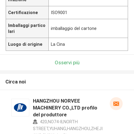
Certificazione
ISO9001
Imballaggi partico
imballaggio del cartone
lari
Luogo di origine
La Cina
Osservi più
Circa noi
HANGZHOU NORVEE
MACHINERY CO.,LTD profilo
del produttore
420,NO74-8,NORTH
STREET,YUHANG,HANGZHOU,ZHEJI