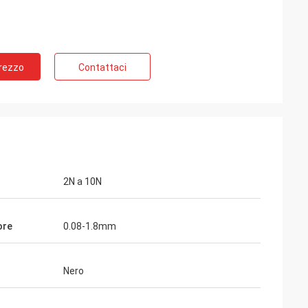
Prezzo
Contattaci
la Russia
ù di 10 anni,
spingitoio del
re molto la buona
di tempo.
2N a 10N
ore
0.08-1.8mm
Nero