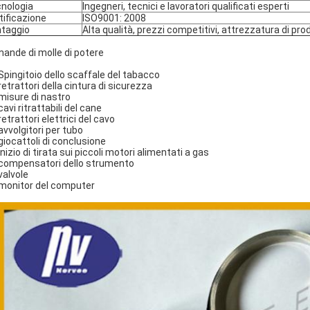
nologia
Ingegneri, tecnici e lavoratori qualificati esperti
tificazione
ISO9001: 2008
taggio
Alta qualità, prezzi competitivi, attrezzatura di 
ande di molle di potere
 Spingitoio dello scaffale del tabacco
 retrattori della cintura di sicurezza
 misure di nastro
 cavi ritrattabili del cane
 retrattori elettrici del cavo
 avvolgitori per tubo
 giocattoli di conclusione
 inizio di tirata sui piccoli motori alimentati a gas
 compensatori dello strumento
 valvole
 monitor del computer