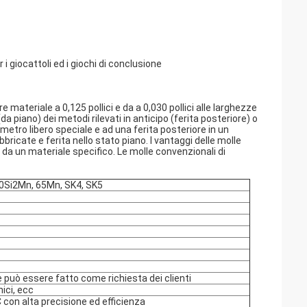
i giocattoli ed i giochi di conclusione
 materiale a 0,125 pollici e da a 0,030 pollici alle larghezze
a piano) dei metodi rilevati in anticipo (ferita posteriore) o
ametro libero speciale e ad una ferita posteriore in un
bricate e ferita nello stato piano. I vantaggi delle molle
da un materiale specifico. Le molle convenzionali di
 60Si2Mn, 65Mn, SK4, SK5
e può essere fatto come richiesta dei clienti
nici, ecc
con alta precisione ed efficienza