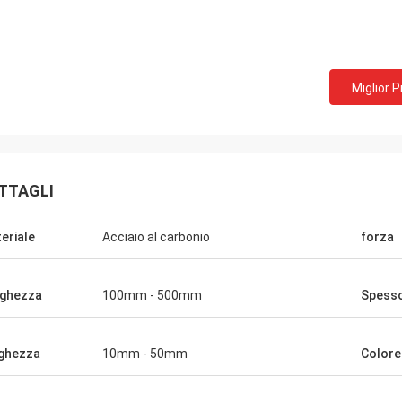
Miglior 
Bill da U.S.A.
David Smith dal
amo le molle di estensione materiali
cooperiamo con Norvee pi
ica da Norvee dal 2005, non c' è mai
ordiniamo le molle dello 
ma di qualità ed ordiniamo da loro
tabacco e possono forni
TTAGLI
uamente fino ad ora.
qualità, nella consegna 
eriale
Acciaio al carbonio
forza
ghezza
100mm - 500mm
Spess
ghezza
10mm - 50mm
Colore