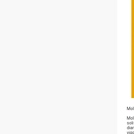
Mol
Mol
sol
dia
vigo