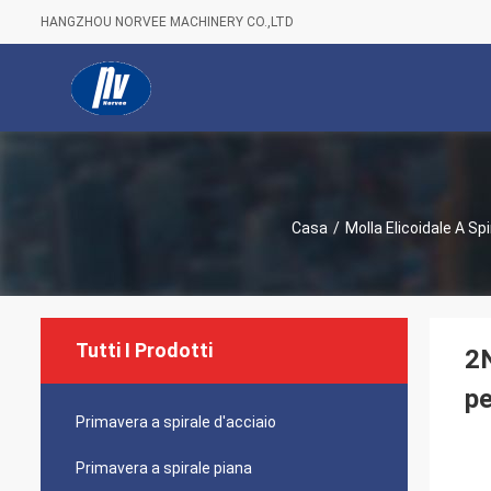
HANGZHOU NORVEE MACHINERY CO.,LTD
Casa
/
Molla Elicoidale A Spi
Tutti I Prodotti
2N
pe
Primavera a spirale d'acciaio
Primavera a spirale piana