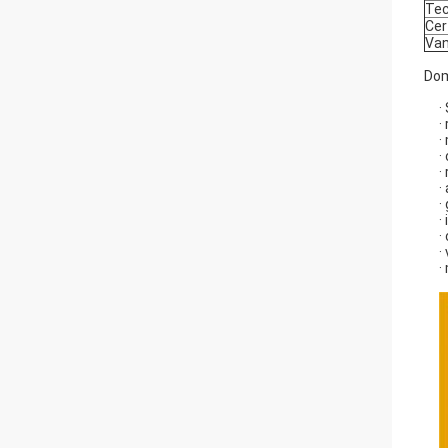
Tec
Cer
Van
Dom
·
·
·
·
·
·
·
·
·
·
·