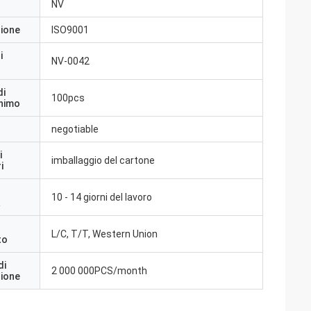
NV
zione
ISO9001
i
NV-0042
di
100pcs
inimo
negotiable
i
imballaggio del cartone
i
10 - 14 giorni del lavoro
a
L/C, T/T, Western Union
to
di
2 000 000PCS/month
zione