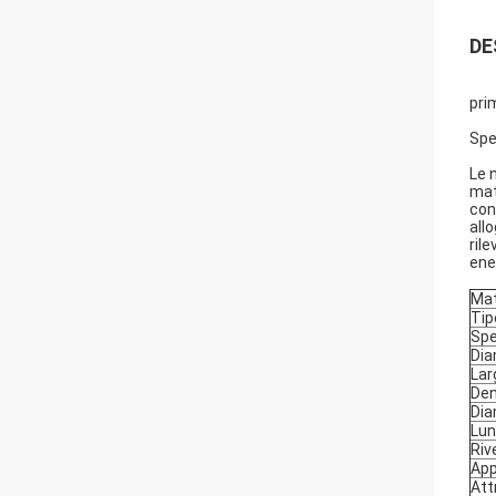
DE
pri
Spe
Le 
mat
con
all
ril
ene
Mat
Tip
Spe
Dia
Lar
Den
Dia
Lu
Riv
App
Att