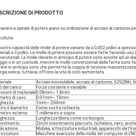
SCRIZIONE DI PRODOTTO
mavera a spirale di potere piano su ordinazione di acciaio al carbonio per 
cifiche
nostre capacità delle molle di potere variano da a 0,002 pollici a spessore
eriali a 3 pollici. Le molle di potere possono essere fatte facendo uso (d
venzionali. Le molle rilevate in anticipo di potere sono avvolte ad un di
oggio o in un custode, mentre le molle convenzionali della ferita sono fab
evate in anticipo sono che permette la coppia di torsione massimizzata 
rgia eolica, tuttavia, offrono la vita di ciclo aumentata.
eriale
Acciaio inossidabile, acciaio al carbonio, 62Si2Mn,
o del carico
Forza costante e variabile
ssore di materiale
0.08mm~ 1.8mm
metro di cavo
0.01mm~ 10mm
ghezza
1mm~ 250mm
tro il diametro
Come vostra richiesta
metro esterno
1 millimetro e sopra.
nghezza
Lunghezza libera come voi bisogno
estimento
Zinchi rivestimento placcato, nichelato, nero, anch
licazione
Mobilia, attrezzature industriali, apparecchi elettro
rezzature
Macchine avanzate della molla del computer di CNC 