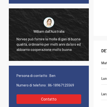
William dall'Australia
ordini
Norvee può fornire la molla di gas di buona
di mus
qualità, ordiniamo per molti anni da loro ed
a
proble
abbiamo cooperazione molto buona.
DE
contin
Mat
Persona di contatto :
Ben
Lun
Numero di telefono :
86-18967125569
Lar
Contatto