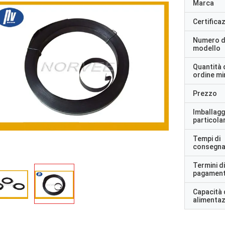
Marca
Certifica
Numero d
modello
Quantità 
ordine m
Prezzo
Imballagg
particolar
Tempi di
consegn
Termini di
pagamen
Capacità 
alimenta