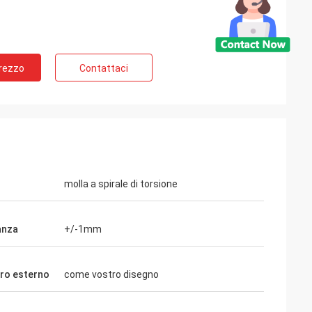
Prezzo
Contattaci
la Russia
ù di 10 anni,
spingitoio del
re molto la buona
di tempo.
molla a spirale di torsione
anza
+/-1mm
ro esterno
come vostro disegno