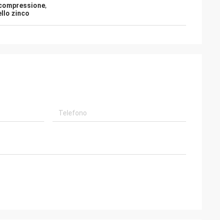
 compressione
,
llo zinco