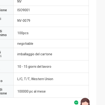
NV
zione
ISO9001
i
NV-0079
di
100pcs
inimo
negotiable
i
imballaggio del cartone
i
10 - 15 giorni del lavoro
a
L/C, T/T, Western Union
to
di
100000 pc al mese
zione