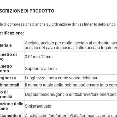
SCRIZIONE DI PRODOTTO
le di compressione bianche su ordinazione di rivestimento dello zinco 
cificazione:
Acciaio, acciaio per molle, acciaio al carbonio, ac
eriale
acciaio del cavo di musica, l'altro acciaio legato e
ametro di
0.01mm-12mm
vo
ametro
Superiore a 1mm
terno
nghezza
Lunghezza libera come vostra richiesta
ine totali
Il numero totale delle bobine può essere fatto com
o di
Doppia torsione/gancio diritto/breve/torsione/specia
tremità
ezione delle
Sinistra/giusto
bine
attamento di
Zinchi/nichel/oro/argento/latta/cromo/ecc. nero o p