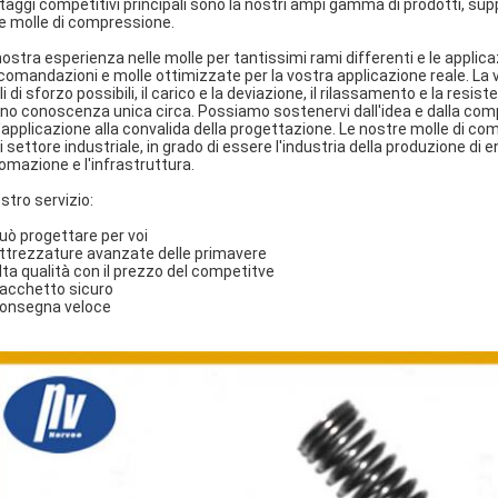
taggi competitivi principali sono la nostri ampi gamma di prodotti, suppor
le molle di compressione.
nostra esperienza nelle molle per tantissimi rami differenti e le applicazi
comandazioni e molle ottimizzate per la vostra applicazione reale. La v
lli di sforzo possibili, il carico e la deviazione, il rilassamento e la resi
no conoscenza unica circa. Possiamo sostenervi dall'idea e dalla comp
l'applicazione alla convalida della progettazione. Le nostre molle di 
i settore industriale, in grado di essere l'industria della produzione di
omazione e l'infrastruttura.
ostro servizio:
Può progettare per voi
Attrezzature avanzate delle primavere
Alta qualità con il prezzo del competitve
Pacchetto sicuro
Consegna veloce