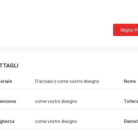
Miglior 
Bill da U.S.A.
David Smith dal
amo le molle di estensione materiali
cooperiamo con Norvee pi
ica da Norvee dal 2005, non c' è mai
ordiniamo le molle dello 
ma di qualità ed ordiniamo da loro
tabacco e possono forni
TTAGLI
uamente fino ad ora.
qualità, nella consegna 
eriale
D'acciaio o come vostro disegno
Nome
ensione
come vostro disegno
Toller
ghezza
come vostro disegno
Diamet