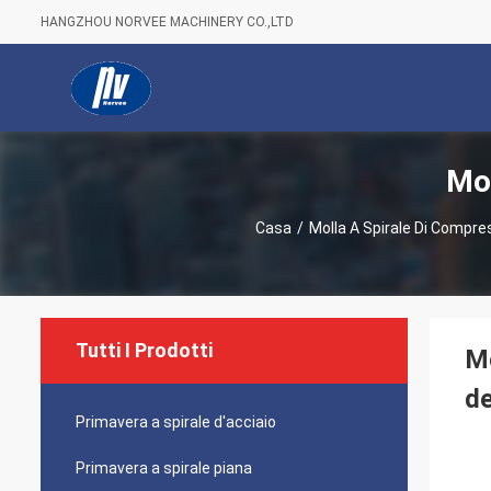
HANGZHOU NORVEE MACHINERY CO.,LTD
Mol
Casa
/
Molla A Spirale Di Compre
Tutti I Prodotti
Mo
de
Primavera a spirale d'acciaio
Primavera a spirale piana