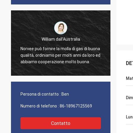
William dall'Australia
ordini
Norvee può fornire la molla di gas di buona
di mus
qualità, ordiniamo per molti anni da loro ed
a
proble
abbiamo cooperazione molto buona.
DE
contin
Mat
Persona di contatto :
Ben
Dim
Numero di telefono :
86-18967125569
Lun
Contatto