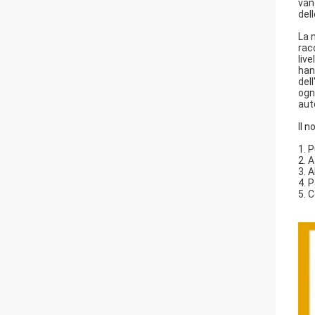
van
del
La 
rac
live
han
del
ogn
aut
Il n
1. 
2. 
3. 
4. 
5. 