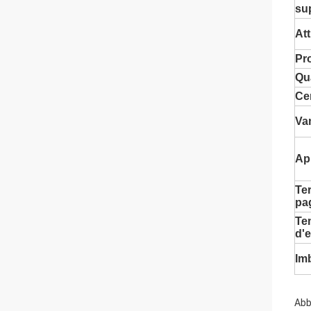
sup
Att
Pr
Qua
Cer
Va
Ap
Ter
pa
Te
d'
Im
Abb