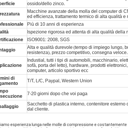
erficie
ossido/dello zinco.
Macchine avanzate della molla del computer di C
rezzatura
ed efficienza, trattamento termico di alta qualità 
ofessionale
Più di 10 anni di esperienza
lità
Ispezione rigorosa ed attenta di alta qualità della 
tificazione
ISO9001: 2008, SGS
Alta e qualità durevole
(
tempo di impiego lungo, 
ntaggio
resistenza
)
, prezzo competitivo, consegna veloce.
Industial, tutti i tipi di automobili, macchinario, el
plicazione
sofà, porta del letto), hardware, prodotti elettronici
computer, articolo sportivo ecc
mini di
T/T, L/C, Paypal, Western Union
gamento
mpo
7-20 giorni dopo che voi paga
esecuzione
Sacchetto di plastica interno, contenitore esterno 
ballaggio
dal cliente.
iamo esperienza lunga nelle molle di compressione e costantemente diam