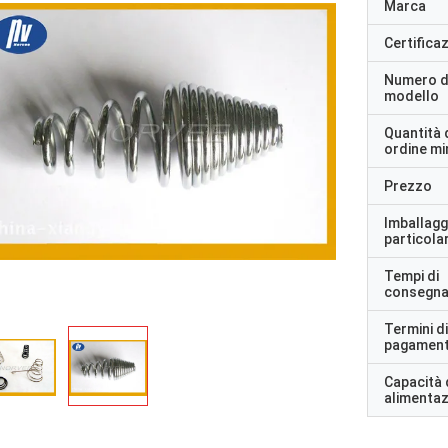
Marca
Certifica
Numero d
modello
Quantità 
ordine m
Prezzo
Imballagg
particolar
Tempi di
consegn
Termini di
pagamen
Capacità 
alimenta