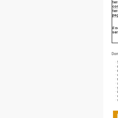
te
co
ter
pa
il 
ser
Dom
·
·
·
·
·
·
·
·
·
·