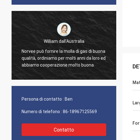
Bill da U.S
William dall'Australia
ordiniamo le molle di es
può fornire la molla di gas di buona
di musica da Norvee dal 
, ordiniamo per molti anni da loro ed
problema di qualità ed o
o cooperazione molto buona.
DE
continuamente fino ad o
Mat
Persona di contatto :
Ben
Lar
Numero di telefono :
86-18967125569
For
Contatto