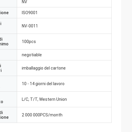
NV
zione
ISO9001
i
NV-0011
di
100pcs
inimo
negotiable
i
imballaggio del cartone
i
10 - 14 giorni del lavoro
a
L/C, T/T, Western Union
to
di
2 000 000PCS/month
zione