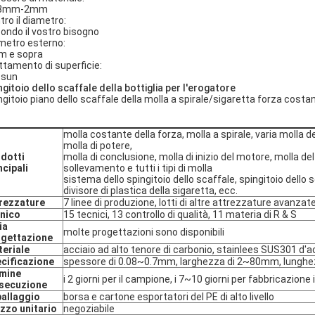
08mm-2mm
tro il diametro:
ondo il vostro bisogno
metro esterno:
 e sopra
ttamento di superficie:
ssun
ngitoio dello scaffale della bottiglia per l'erogatore
ngitoio piano dello scaffale della molla a spirale/sigaretta forza costan
molla costante della forza, molla a spirale, varia molla d
molla di potere,
dotti
molla di conclusione, molla di inizio del motore, molla del
ncipali
sollevamento e tutti i tipi di molla
sistema dello spingitoio dello scaffale, spingitoio dello s
divisore di plastica della sigaretta, ecc.
rezzature
7 linee di produzione, lotti di altre attrezzature avanzat
nico
15 tecnici, 13 controllo di qualità, 11 materia di R & S
ia
molte progettazioni sono disponibili
ogettazione
eriale
acciaio ad alto tenore di carbonio, stainlees SUS301 d'acci
cificazione
spessore di 0.08~0.7mm, larghezza di 2~80mm, lunghez
rmine
i 2 giorni per il campione, i 7~10 giorni per fabbricazione 
esecuzione
allaggio
borsa e cartone esportatori del PE di alto livello
zzo unitario
negoziabile