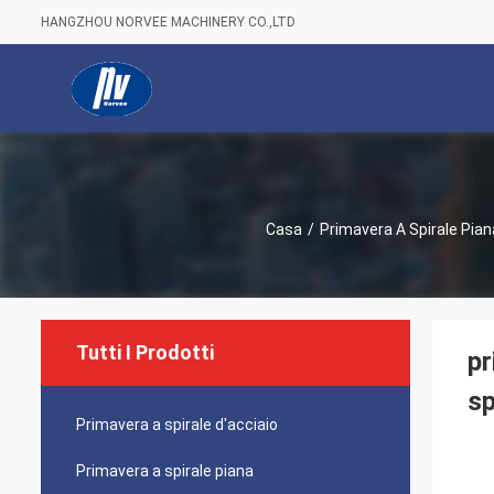
HANGZHOU NORVEE MACHINERY CO.,LTD
Casa
/
Primavera A Spirale Pian
Tutti I Prodotti
pr
sp
Primavera a spirale d'acciaio
Primavera a spirale piana