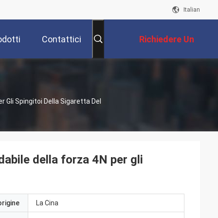
Italian
odotti
Contattici
Richiedere Un
Preventivo
r Gli Spingitoi Della Sigaretta Del
dabile della forza 4N per gli
origine
La Cina