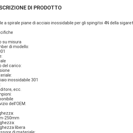
SCRIZIONE DI PRODOTTO
le a spirale piane di acciaio inossidabile per gli spingitoi 4N della siga
cifiche
o su misura
ber di modello:
301
e:
rale
o del carico:
sione
eriale:
iaio inossidabile 301
:
ditore, ecc.
pioni:
ponibile
vizio dell'OEM:
ghezza:
m-250mm
ghezza:
ghezza libera
ssore di materiale: