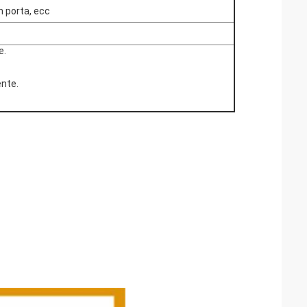
n porta, ecc
e.
ente.