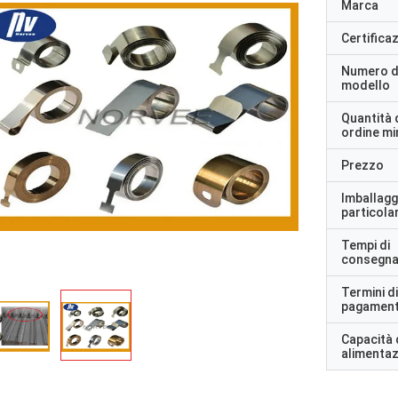
Marca
Certifica
Numero d
modello
Quantità 
ordine m
Prezzo
Imballagg
particolar
Tempi di
consegn
Termini di
pagamen
Capacità 
alimenta