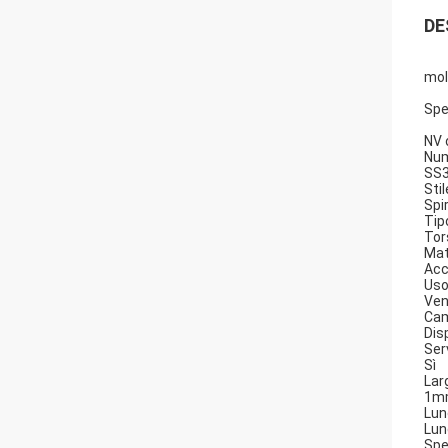
DE
mol
Spe
NV 
Num
SS
Stil
Spi
Tip
Tor
Mat
Acc
Uso
Ven
Cam
Dis
Ser
Sì
Lar
1m
Lun
Lun
Spe