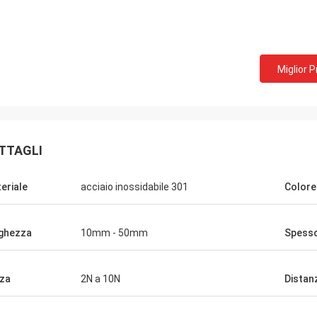
Miglior 
.A.
David Smith dalla Russia
tensione materiali
cooperiamo con Norvee più di 10 anni,
2005, non c' è mai
ordiniamo le molle dello spingitoio del
rdiniamo da loro
tabacco e possono fornire molto la buona
TTAGLI
ra.
qualità, nella consegna di tempo.
eriale
acciaio inossidabile 301
Colore
ghezza
10mm - 50mm
Spess
za
2N a 10N
Distan