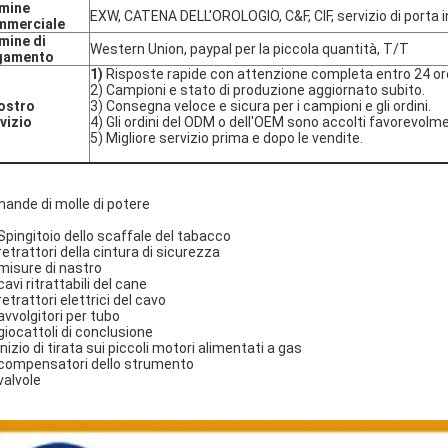
rmine
EXW, CATENA DELL'OROLOGIO, C&F, CIF, servizio di porta i
mmerciale
mine di
Western Union, paypal per la piccola quantità, T/T
gamento
1)
Risposte rapide con attenzione completa entro 24 or
2) Campioni e stato di produzione aggiornato subito.
nostro
3) Consegna veloce e sicura per i campioni e gli ordini.
vizio
4) Gli ordini del ODM o dell'OEM sono accolti favorevolm
5) Migliore servizio prima e dopo le vendite.
ande di molle di potere
 Spingitoio dello scaffale del tabacco
 retrattori della cintura di sicurezza
 misure di nastro
 cavi ritrattabili del cane
 retrattori elettrici del cavo
 avvolgitori per tubo
 giocattoli di conclusione
 inizio di tirata sui piccoli motori alimentati a gas
 compensatori dello strumento
 valvole