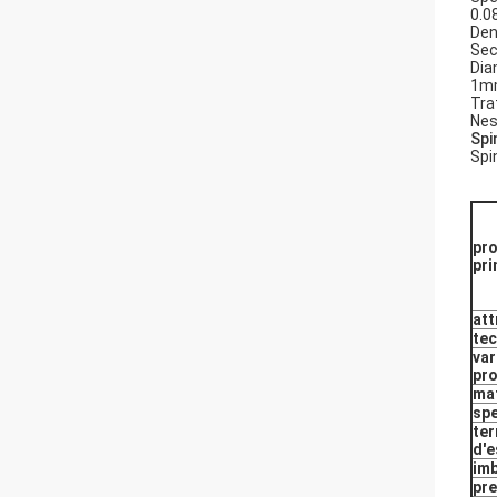
0.
Den
Sec
Dia
1mm
Tra
Ne
Spi
Spi
pro
pri
att
tec
var
pr
mat
spe
te
d'
imb
pre