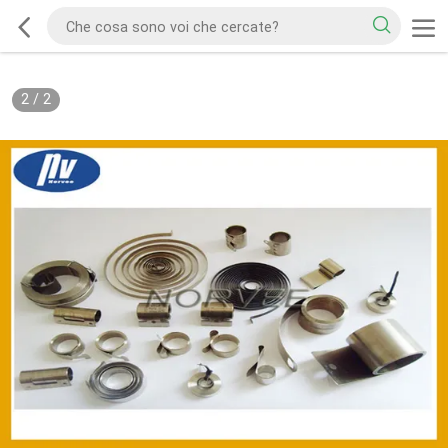
2
/
2