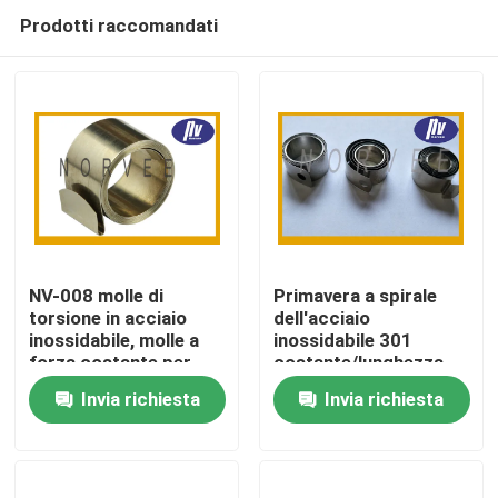
Prodotti raccomandati
NV-008 molle di
Primavera a spirale
torsione in acciaio
dell'acciaio
inossidabile, molle a
inossidabile 301
Casa
forza costante per
costante/lunghezza
distributore
variabile della forza su
Invia richiesta
Invia richiesta
automatico
misura
Prodotti
Circa noi