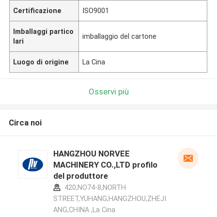
Certificazione
ISO9001
Imballaggi partico
imballaggio del cartone
lari
Luogo di origine
La Cina
Osservi più
Circa noi
HANGZHOU NORVEE
MACHINERY CO.,LTD profilo
del produttore
420,NO74-8,NORTH
STREET,YUHANG,HANGZHOU,ZHEJI
ANG,CHINA ,La Cina