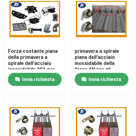
Giro della fabbrica
Controllo di qualità
Forza costante piana
primavera a spirale
Contattici
della primavera a
piana dell'acciaio
spirale dell'acciaio
inossidabile della
inossidabile 301 per
forza 4N per gli
Richieda una citazione
gli apparecchi
spingitoi della
Invia richiesta
Invia richiesta
elettronici
sigaretta del
supermercato
Primavera a spirale d'acciaio
Primavera a spirale piana
Primavera a spirale di torsione