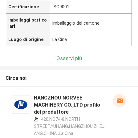
Certificazione
ISO9001
Imballaggi partico
imballaggio del cartone
lari
Luogo di origine
La Cina
Osservi più
Circa noi
HANGZHOU NORVEE
MACHINERY CO.,LTD profilo
del produttore
420,NO74-8,NORTH
STREET,YUHANG,HANGZHOU,ZHEJI
ANG,CHINA ,La Cina