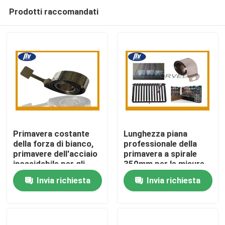
Prodotti raccomandati
Primavera costante
Lunghezza piana
della forza di bianco,
professionale della
primavere dell'acciaio
primavera a spirale
Casa
inossidabile per gli
350mm per le misure
spingitoi del
di nastro/avvolgitori
Invia richiesta
Invia richiesta
supermercato
per tubo
Prodotti
Circa noi