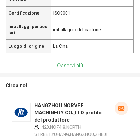
Certificazione
ISO9001
Imballaggi partico
imballaggio del cartone
lari
Luogo di origine
La Cina
Osservi più
Circa noi
HANGZHOU NORVEE
MACHINERY CO.,LTD profilo
del produttore
420,NO74-8,NORTH
STREET,YUHANG,HANGZHOU,ZHEJI