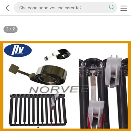
2
/
2