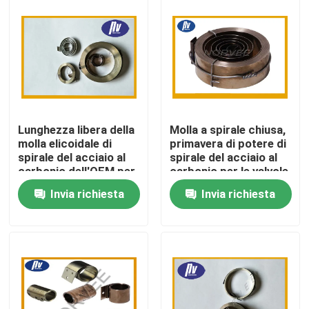
Giro della fabbrica
Controllo di qualità
Contattici
Lunghezza libera della
Molla a spirale chiusa,
molla elicoidale di
primavera di potere di
spirale del acciaio al
spirale del acciaio al
Richieda una citazione
carbonio dell'OEM per
carbonio per le valvole
l'attrezzatura di
Invia richiesta
Invia richiesta
produzione
automatica
Primavera a spirale d'acciaio
Primavera a spirale piana
Primavera a spirale di torsione