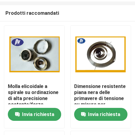
Prodotti raccomandati
Molla elicoidale a
Dimensione resistente
spirale su ordinazione
piana nera delle
Casa
di alta precisione
primavere di tensione
costante/forza
su misura per
variabile per l'orologio
l'aspirapolvere
Invia richiesta
Invia richiesta
Prodotti
Circa noi